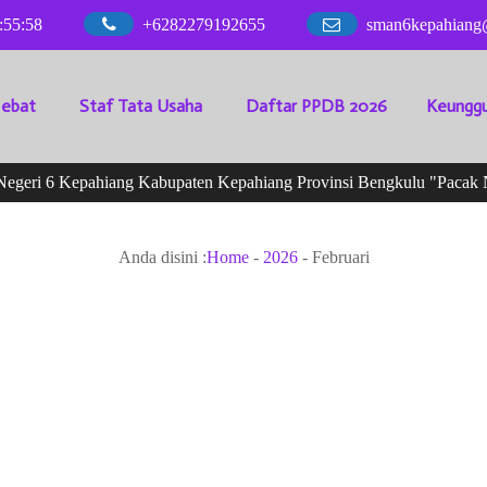
:
55
:
59
+6282279192655
sman6kepahiang
Hebat
Staf Tata Usaha
Daftar PPDB 2026
Keunggu
eri 6 Kepahiang Kabupaten Kepahiang Provinsi Bengkulu "Pacak Ni
Anda disini :
Home
-
2026
-
Februari