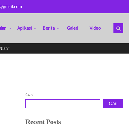
@gmail.com
lan
Aplikasi
Berita
Galeri
Video
an"
Sela
Cari
Cari
Recent Posts