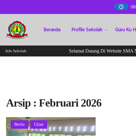
08
Beranda
Profile Sekolah
Guru Ku 
Selamat Datang Di Website SMA Neg
Info Sekolah
Arsip : Februari 2026
Berita
Ujian