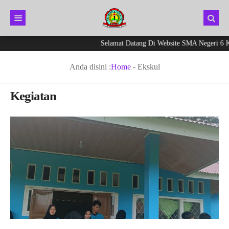
Selamat Datang Di Website SMA Negeri 6 Kepah
Anda disini :
Home
-
Ekskul
Kegiatan