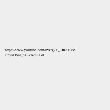
https://www.youtube.com/live/g7x_TInAHVc?
si=ykOSnQn4LvAo6SG0