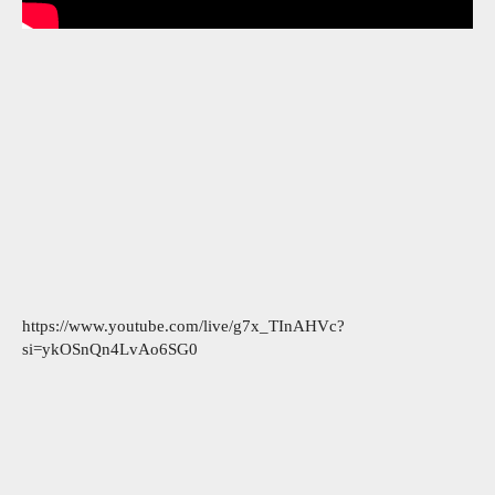
https://www.youtube.com/live/g7x_TInAHVc?
si=ykOSnQn4LvAo6SG0