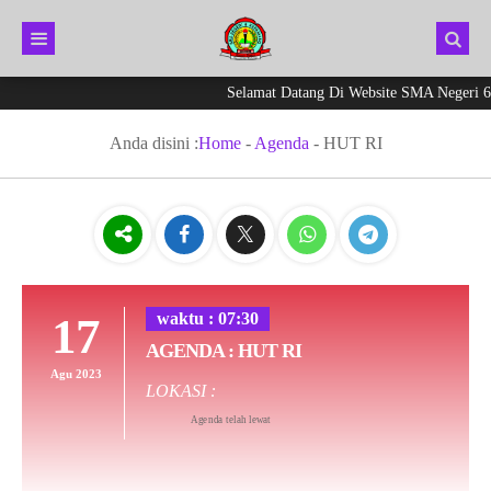
Selamat Datang Di Website SMA Negeri 6 K
Anda disini :
Home
-
Agenda
-
HUT RI
17
waktu : 07:30
AGENDA : HUT RI
Agu 2023
LOKASI :
Agenda telah lewat