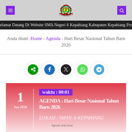
amat Datang Di Website SMA Negeri 6 Kepahiang Kabupaten Kepahiang Provi
Anda disini :
Home
-
Agenda
-
Hari Besar Nasional Tahun Baru
2026
1
waktu : 00:01
AGENDA : Hari Besar Nasional Tahun
Baru 2026
Jan 2026
LOKASI : SMAN. 6 KEPAHIANG
Agenda telah lewat