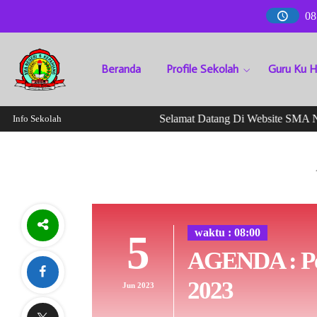
08
Beranda
Profile Sekolah
Guru Ku 
Selamat Datang Di Website SMA Neg
Info Sekolah
waktu : 08:00
5
AGENDA : Pe
2023
Jun 2023