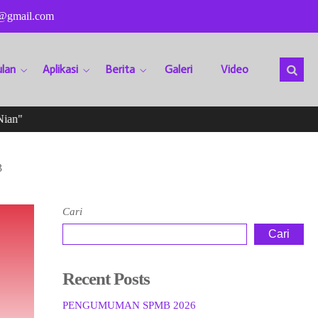
@gmail.com
lan
Aplikasi
Berita
Galeri
Video
an"
Sela
3
Cari
Cari
Recent Posts
PENGUMUMAN SPMB 2026