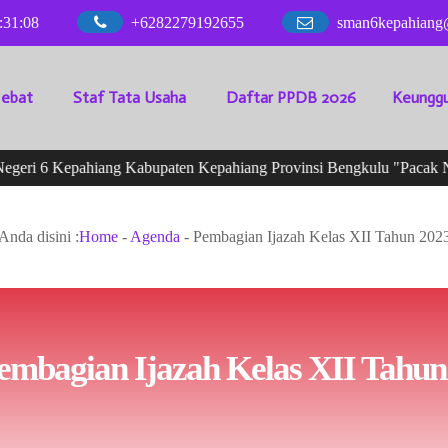
:
31
:
08
+6282279192655
sman6kepahiang
Hebat
Staf Tata Usaha
Daftar PPDB 2026
Keunggu
eri 6 Kepahiang Kabupaten Kepahiang Provinsi Bengkulu "Pacak Ni
Anda disini :
Home
-
Agenda
-
Pembagian Ijazah Kelas XII Tahun 202
mbagian Ijazah Kelas XII Tahun