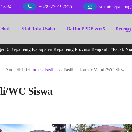
:
18
:
35
+6282279192655
sman6kepahiang
Hebat
Staf Tata Usaha
Daftar PPDB 2026
Keunggu
 Kepahiang Kabupaten Kepahiang Provinsi Bengkulu "Pacak Nian"
Anda disini :
Home
-
Fasilitas
-
Fasilitas Kamar Mandi/WC Siswa
di/WC Siswa