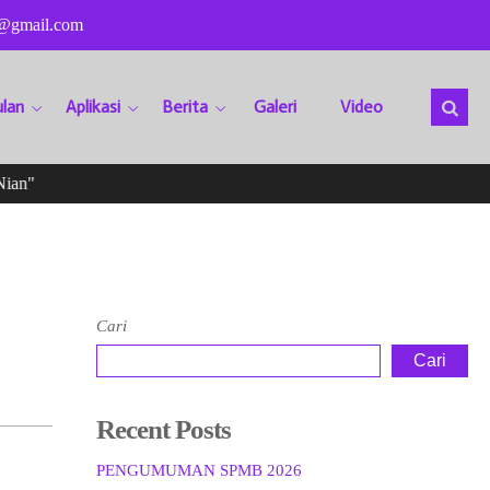
@gmail.com
lan
Aplikasi
Berita
Galeri
Video
n"
Sela
Cari
Cari
Recent Posts
PENGUMUMAN SPMB 2026