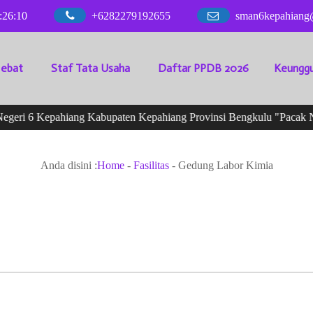
:
26
:
11
+6282279192655
sman6kepahiang
Hebat
Staf Tata Usaha
Daftar PPDB 2026
Keunggu
eri 6 Kepahiang Kabupaten Kepahiang Provinsi Bengkulu "Pacak Nia
Anda disini :
Home
-
Fasilitas
-
Gedung Labor Kimia