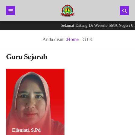
Selamat Datang Di Website SMA Negeri 6 K
Anda disini :
Home
-
GTK
Guru Sejarah
Elisniati, S.Pd