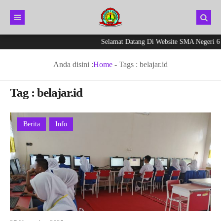
Selamat Datang Di Website SMA Negeri 6 K
Anda disini :
Home
- Tags :
belajar.id
Tag : belajar.id
Berita
Info