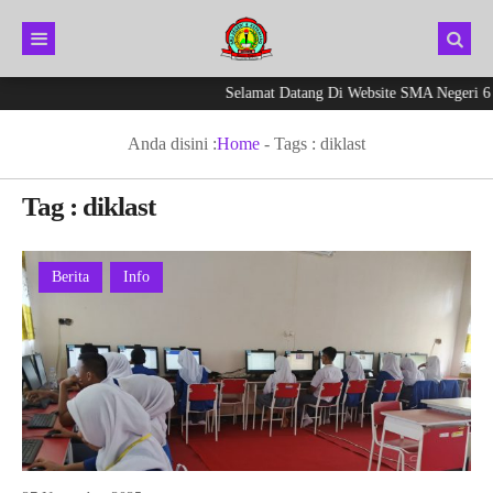
Selamat Datang Di Website SMA Negeri 6 K
Anda disini :
Home
- Tags :
diklast
Tag : diklast
Berita
Info