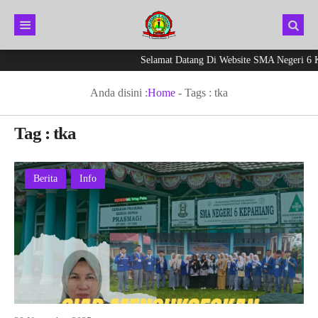
Selamat Datang Di Website SMA Negeri 6 Ke
Anda disini :
Home
- Tags :
tka
Tag : tka
Berita
Info