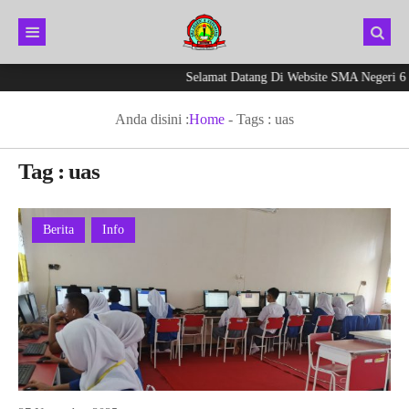
Selamat Datang Di Website SMA Negeri 6 K
Anda disini :
Home
- Tags :
uas
Tag : uas
Berita
Info