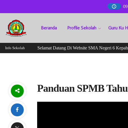
09
Beranda
Profile Sekolah
Guru Ku 
Selamat Datang Di Website SMA Negeri 6 Kepahian
Info Sekolah
Panduan SPMB Tahu