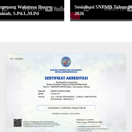
genang Wafatnya Ibu
Sosialisasi SNPMB Tahun 2
ainah, S.Pd.I.,M.Pd
2026