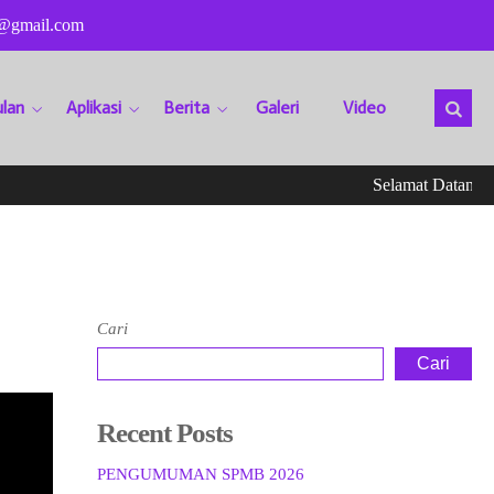
@gmail.com
lan
Aplikasi
Berita
Galeri
Video
Selamat Datang Di 
Cari
Cari
Recent Posts
PENGUMUMAN SPMB 2026