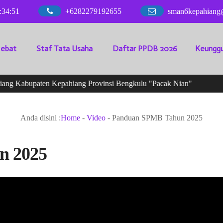
:
34
:
52
+6282279192655
sman6kepahiang
Hebat
Staf Tata Usaha
Daftar PPDB 2026
Keunggu
g Kabupaten Kepahiang Provinsi Bengkulu "Pacak Nian"
Anda disini :
Home
-
Video
-
Panduan SPMB Tahun 2025
n 2025